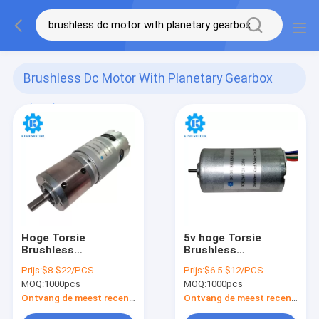
Brushless Dc Motor With Planetary Gearbox
(116)
Hoge Torsie
5v hoge Torsie
Brushless
Brushless
Gelijkstroom Motor
Gelijkstroom Motor
Prijs:
$8-$22/PCS
Prijs:
$6.5-$12/PCS
met Planetarische
28mm Diameter
MOQ:
1000pcs
MOQ:
1000pcs
Versnellingsbak
Multiapplication
42mm Diameter
Ontvang de meest recente Prijs
Ontvang de meest recente Prijs