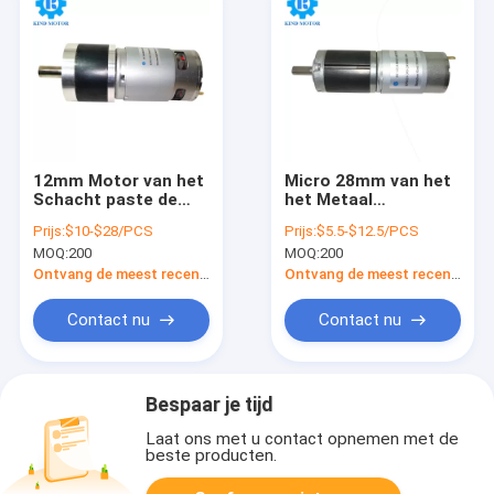
12mm Motor van het
Micro 28mm van het
Schacht paste de
het Metaal
Planetarische
Planetarische
Prijs:
$10-$28/PCS
Prijs:
$5.5-$12.5/PCS
gelijkstroom Toestel,
Toestel van Kpm28-
MOQ:
200
MOQ:
200
Gelijkstroom-Motor
395 Gelijkstroom
Hoge Torsie
6volt 12volt 24volt
Ontvang de meest recente Prijs
Ontvang de meest recente Prijs
100kgCm aan
het
Reductiemiddelenmotor
Contact nu
Contact nu
Bespaar je tijd
Laat ons met u contact opnemen met de
beste producten.