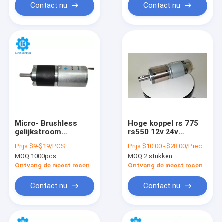
Contact nu
Contact nu
Micro- Brushless
Hoge koppel rs 775
gelijkstroom
rs550 12v 24v
Aangepaste Motor
hogesnelheidsstroommo
Prijs:
$9-$19/PCS
Prijs:
$10.00 - $28.00/Pieces
2418 2430 met
met planetaire
MOQ:
1000pcs
MOQ:
2 stukken
Boxtorsie 1.8Nm
versnellingsbak
Ontvang de meest recente Prijs
Ontvang de meest recente Prijs
Contact nu
Contact nu