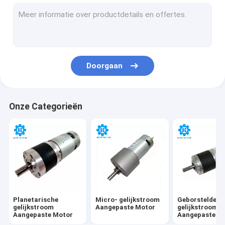
De Motor van gelijkstroom Coreless
Plastiek Aangepaste Motor
De Motor van het Rechte hoekgelijkstroom Toestel
Doorgaan
N20 gelijkstroom-Toestelmotor
Gelijkstroom-de Motor van het Wormtoestel
Onze Categorieën
Micro- gelijkstroom Brushless Motor
Micro Geborstelde gelijkstroom-Motor
Gelijkstroom-Trillingsmotor
Planetarische
Micro- gelijkstroom
Geborstelde
gelijkstroom
Aangepaste Motor
gelijkstroom
Aangepaste Motor
Aangepaste M