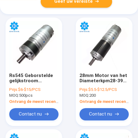
Geef uw vereiste
Rs545 Geborstelde
28mm Motor van het
gelijkstroom
Diameterkpm28-395
Aangepaste Motor
Gelijkstroom 12v-24v
Prijs:
$6-$15/PCS
Prijs:
$5.5-$12.5/PCS
200 T/min met 36mm
de Planetarische
MOQ:
500pcs
MOQ:
200
Planetarische
Toestel met Codeur
Versnellingsbak
Ontvang de meest recente Prijs
Ontvang de meest recente Prijs
Contact nu
Contact nu