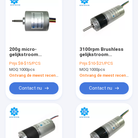
200g micro-
3100rpm Brushless
gelijkstroom
gelijkstroom
Brushless Motor,
Aangepaste Motor
Prijs:
$8-$15/PCS
Prijs:
$10-$21/PCS
Motor van de
24v, Bldc-
MOQ:
1000pcs
MOQ:
1000pcs
Magneetbldc van 9v
Toestelmotor 24v
de Permanente
6.1W
Ontvang de meest recente Prijs
Ontvang de meest recente Prijs
Contact nu
Contact nu
Huis
Producten
Ongeveer ons