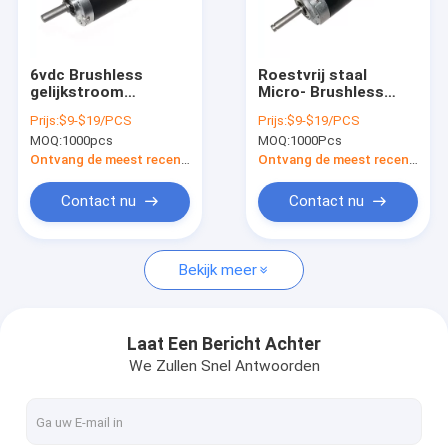
Fabrieksreis
Kwaliteitscontrole
6vdc Brushless
Roestvrij staal
gelijkstroom
Micro- Brushless
Contacteer ons
Aangepaste Motor,
gelijkstroom
Prijs:
$9-$19/PCS
Prijs:
$9-$19/PCS
Planetarische het
Aangepaste Motor
MOQ:
1000pcs
MOQ:
1000Pcs
Toestelmotor
2418 2430 Boxtorsie
Nieuws
BL2430 van Bldc
Ontvang de meest recente Prijs
Ontvang de meest recente Prijs
Verzoek om een Citaat
Contact nu
Contact nu
Bekijk meer
Planetarische gelijkstroom Aangepaste Motor
Micro- gelijkstroom Aangepaste Motor
Laat Een Bericht Achter
We Zullen Snel Antwoorden
Geborstelde gelijkstroom Aangepaste Motor
Brushless gelijkstroom Aangepaste Motor