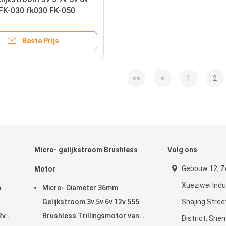
FK-030 fk030 FK-050
olstof-borstel
motoren
Beste Prijs
<<
<
1
2
Micro- gelijkstroom Brushless
Volg ons
Gebouw 12, Z
Motor
Xueziwei Indus
a
Micro- Diameter 36mm
Gelijkstroom 3v 5v 6v 12v 555
Shajing Stree
2v
Brushless Trillingsmotor van
District, She