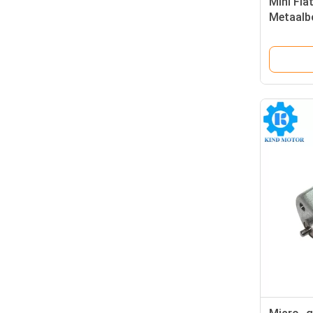
Mini Fla
Metaalbo
3vdc 5v
Speelgo