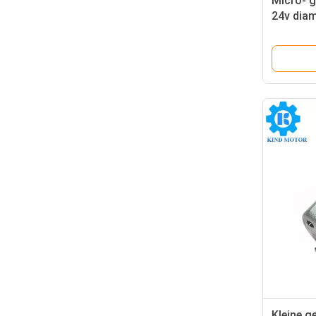
Micro- g
24v dia
motor v
Kleine g