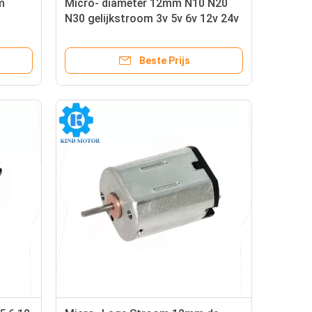
m
Micro- diameter 12mm N10 N20
N30 gelijkstroom 3v 5v 6v 12v 24v
7volt
borstelde motor
Beste Prijs