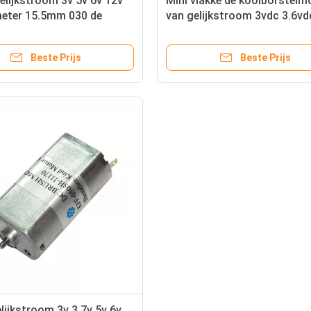
elijkstroom 3v 5v 6v 12v
Mini vlakke de koolborstelm
meter 15.5mm 030 de
van gelijkstroom 3vdc 3.6vd
an de 050 metaalborstel
3.7vdc 5vdc 6vdc 12vdc 24v
voor speelgoed
Beste Prijs
Beste Prijs
elijkstroom 3v 3.7v 5v 6v