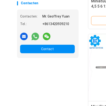
Miniatuu
Contacten
4,5 5 6 
Geborst
Contacten:
Mr. Geoffrey Yuan
M30
Tel.:
+8613420939210
Contact