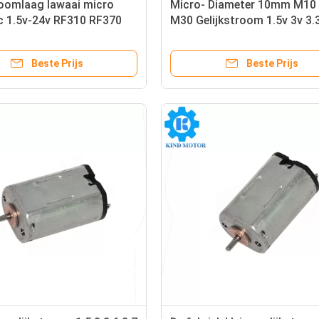
oomlaag lawaai micro
Micro- Diameter 10mm M10
 1.5v-24v RF310 RF370
M30 Gelijkstroom 1.5v 3v 3.
K370 edelmetaal
6v borstelde Motor
fborstelmotor
Beste Prijs
Beste Prijs