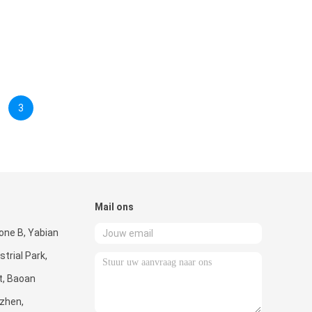
3
Mail ons
one B, Yabian
trial Park,
t, Baoan
nzhen,