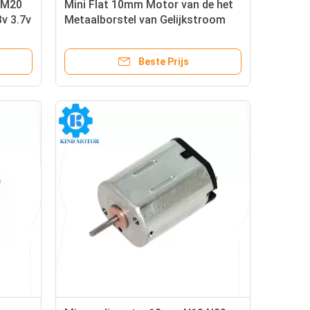
 M20
Mini Flat 10mm Motor van de het
3v 3.7v
Metaalborstel van Gelijkstroom
1.5vdc 3vdc 3.6vdc 3.7vdc 5vdc
6vdc voor Speelgoed
Beste Prijs