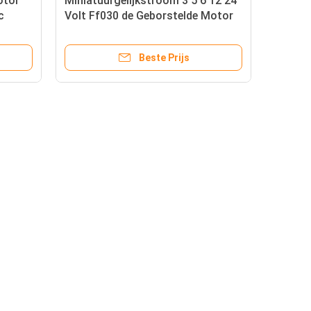
otor
Miniatuurgelijkstroom 3 5 6 12 24
c
Volt Ff030 de Geborstelde Motor
dc
van Ff050 FF-030 FF-050 Metaal
Beste Prijs