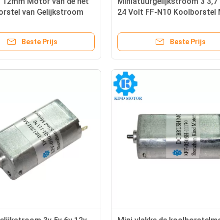
t 12mm Motor van de het
Miniatuurgelijkstroom 3 3,7 
rstel van Gelijkstroom
24 Volt FF-N10 Koolborstel
dc 6vdc 12vdc 24vdc voor
FF-N20 FF-N30
ed
Beste Prijs
Beste Prijs