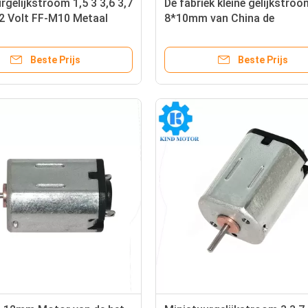
rgelijkstroom 1,5 3 3,6 3,7
De fabriek kleine gelijkstroo
12 Volt FF-M10 Metaal
8*10mm van China de
elde Motor FF-M20 FF-
elektromotoren van 3volt 3.
5volt 6volt F
Beste Prijs
Beste Prijs