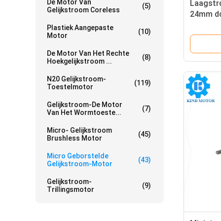
De Motor Van
Laagstr
(5)
Gelijkstroom Coreless
24mm dc
RK310 R
Plastiek Aangepaste
(10)
koolsto
Motor
De Motor Van Het Rechte
(8)
Hoekgelijkstroom ...
N20 Gelijkstroom-
(119)
Toestelmotor
Gelijkstroom-De Motor
(7)
Van Het Wormtoeste...
Micro- Gelijkstroom
(45)
Brushless Motor
Micro Geborstelde
(43)
Gelijkstroom-Motor
Gelijkstroom-
(9)
Trillingsmotor