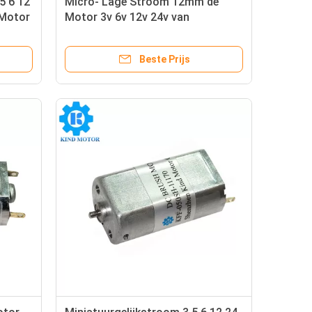
5 6 12
Micro- Lage Stroom 12mm de
 Motor
Motor 3v 6v 12v 24v van
Diametern10 M20 M30 N50
Gelijkstroom Borstels
Beste Prijs