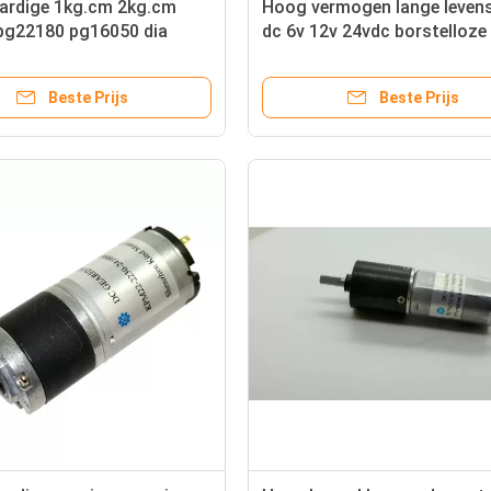
rdige 1kg.cm 2kg.cm
Hoog vermogen lange leven
pg22180 pg16050 dia
dc 6v 12v 24vdc borstelloze 
mm planetaire
16mm 22mm 24mm 25mm
ingsbak motor 6v 12v 24v
planetaire versnellingsbak r
Beste Prijs
Beste Prijs
oder
elektromotor