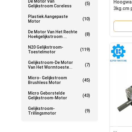
De Motor Van
Hoogwaa
(5)
Gelijkstroom Coreless
3kg.cm 
16mm 22
Plastiek Aangepaste
(10)
versnell
Motor
met enc
De Motor Van Het Rechte
(8)
Hoekgelijkstroom ...
N20 Gelijkstroom-
(119)
Toestelmotor
Gelijkstroom-De Motor
(7)
Van Het Wormtoeste...
Micro- Gelijkstroom
(45)
Brushless Motor
Micro Geborstelde
(43)
Gelijkstroom-Motor
Gelijkstroom-
(9)
Trillingsmotor