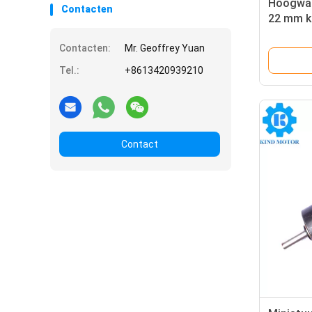
Hoogwaa
Contacten
22 mm k
24vdc me
Contacten:
Mr. Geoffrey Yuan
versnell
Tel.:
+8613420939210
Contact