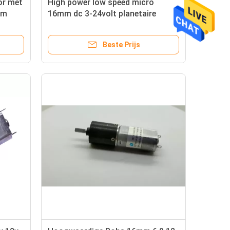
or met
High power low speed micro
mm
16mm dc 3-24volt planetaire
 90rpm
versnellingsmotor met 3mm D-as
0rpm
Beste Prijs