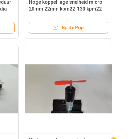
sduur
Hoge koppel lage snelheid micro
dia
20mm 22mm kpm22-130 kpm22-
180 dc 3-24volt metalen planetaire
educer
versnellingsmotor
Beste Prijs