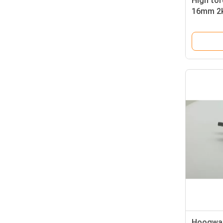
High tor
16mm 2k
60rpm 7
9v 12v p
Hoogwaa