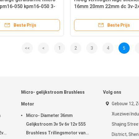
pm16-050 kpm16-050 3-
16mm 20mm 22mm dc 3v-24
talen planetaire
metalen planetaire
ingsbak reductiemotoren
versnellingsmotor
Beste Prijs
Beste Prijs
<<
<
1
2
3
4
5
Micro- gelijkstroom Brushless
Volg ons
Gebouw 12, Z
Motor
Xueziwei Indus
a
Micro- Diameter 36mm
Gelijkstroom 3v 5v 6v 12v 555
Shajing Stree
2v
Brushless Trillingsmotor van
District, She