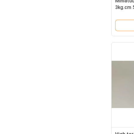
Miniatuu
3kg.cm 
90rpm 1
versnel
versnell