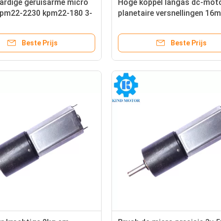
rdige geruisarme micro
Hoge koppel langas dc-mot
pm22-2230 kpm22-180 3-
planetaire versnellingen 16
talen planetaire
22mm 6v 7.2v 8v 9v 12v 24v
ingsbak reductiemotoren
100rpm 150rpm 200rpm 30
Beste Prijs
Beste Prijs