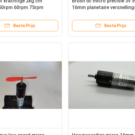
r krachtige 2kg.cm
Brush dc micro precisie 3v 5
50rpm 60rpm 75rpm
16mm planetaire versnellin
00rpm 12v dc
reducer versnellingsmotor
lingsmotor ccw met 16mm
Beste Prijs
Beste Prijs
ingsbak