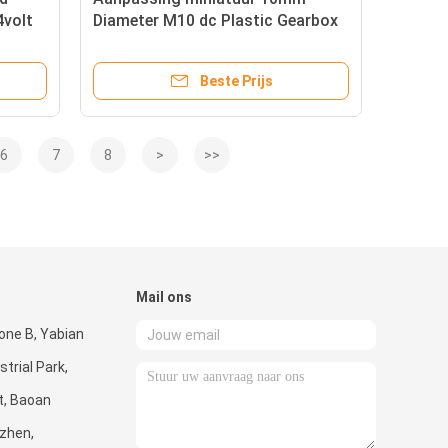
volt
Diameter M10 dc Plastic Gearbox
Gear Motor voor wimper pen /
elektrische wenkbrauwen trimmer
Beste Prijs
6
7
8
>
>>
Mail ons
one B, Yabian
trial Park,
t, Baoan
nzhen,