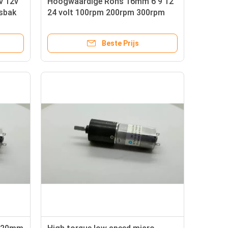
v 12v
Hoogwaardige Rohs 16mm 6 9 12
gsbak
24 volt 100rpm 200rpm 300rpm
500rpm dc planetary gear motor
Beste Prijs