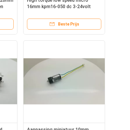
m 20mm
High torque low speed micro
en
16mm kpm16-050 dc 3-24volt
r
metalen planetary gear reducer
motor
Beste Prijs
d
Aanpassing miniatuur 10mm