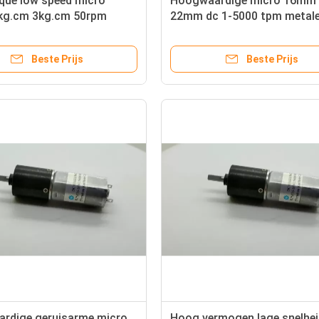
que low speed micro
Hoogwaardige micro 16m
g.cm 3kg.cm 50rpm
22mm dc 1-5000 tpm metal
5rpm 90rpm 100rpm dc 6v
planetaire versnellingsmoto
lanetary gearbox motor
Beste Prijs
Beste Prijs
rdige geruisarme micro
Hoog vermogen lage snelhei