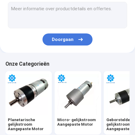
De Motor van gelijkstroom Coreless
Plastiek Aangepaste Motor
De Motor van het Rechte hoekgelijkstroom Toestel
Doorgaan
N20 gelijkstroom-Toestelmotor
Gelijkstroom-de Motor van het Wormtoestel
Onze Categorieën
Micro- gelijkstroom Brushless Motor
Micro Geborstelde gelijkstroom-Motor
Gelijkstroom-Trillingsmotor
Planetarische
Micro- gelijkstroom
Geborstelde
gelijkstroom
Aangepaste Motor
gelijkstroom
Aangepaste Motor
Aangepaste M