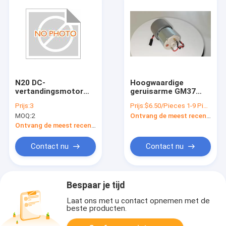
N20 DC-
Hoogwaardige
vertandingsmotor
geruisarme GM37
voor toepassingen
37mm dc 3v-24v dc
Prijs:
3
Prijs:
$6.50/Pieces 1-9 Pieces
met hoog koppel
versnellingsmotor
MOQ:
2
Ontvang de meest recente Prijs
Blokkeerkracht≤0,4
met excentrieke
Nm Koppel 0,1-4
6mm D-as
Ontvang de meest recente Prijs
Kg.cm Langdurige
prestaties
Contact nu
Contact nu
Bespaar je tijd
Laat ons met u contact opnemen met de
beste producten.