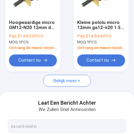
Fabrieksreis
Kwaliteitscontrole
Hoogwaardige micro
Kleine pololu micro
GM12-N20 12mm dc
12mm ga12-n20 1.5v
Contacteer ons
3v 5v 6v 12v 24v
3v 5v 6v 7.4v 12v 24v
Prijs:
$1.8-$3.5/PCS
Prijs:
$1.8-$3.5/PCS
versnellingsmotor
n10 n20 n30 volledig
MOQ:
1PCS
MOQ:
1PCS
met 3mm D-as
metalen
Nieuws
versnellingsmotor
Ontvang de meest recente Prijs
Ontvang de meest recente Prijs
Verzoek om een Citaat
Contact nu
Contact nu
Bekijk meer
Planetarische gelijkstroom Aangepaste Motor
Micro- gelijkstroom Aangepaste Motor
Laat Een Bericht Achter
We Zullen Snel Antwoorden
Geborstelde gelijkstroom Aangepaste Motor
Brushless gelijkstroom Aangepaste Motor