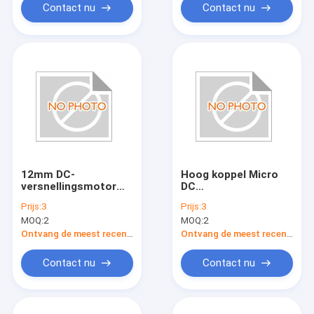
≤3,1 W -10C tot 60C
Contact nu
Contact nu
12mm DC-
Hoog koppel Micro
versnellingsmotor
DC
Nominaal
versnellingsmotor
Prijs:
3
Prijs:
3
koppel≤0.2Nm
0,1-4 Kg.cm.
MOQ:
2
MOQ:
2
Snelheid 10-2000
RPM Perfect voor
Ontvang de meest recente Prijs
Ontvang de meest recente Prijs
verschillende
toepassingen
Contact nu
Contact nu