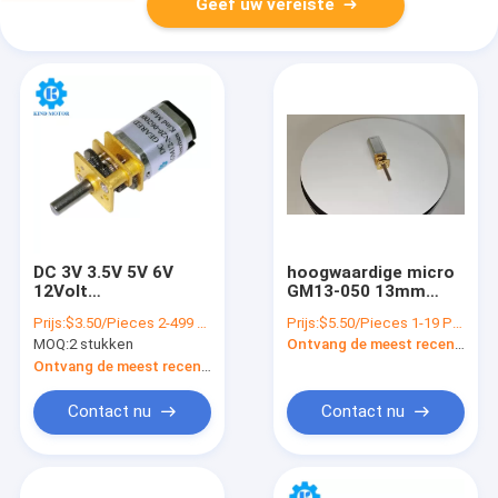
Geef uw vereiste
DC 3V 3.5V 5V 6V
hoogwaardige micro
12Volt
GM13-050 13mm
koolstofborstelplat
16mm cw ccw dc
Prijs:
$3.50/Pieces 2-499 Pieces
Prijs:
$5.50/Pieces 1-19 Pieces
N10 N20 N30 380:1
1.5v-24v 050
MOQ:
2 stukken
Ontvang de meest recente Prijs
Micro Metal Gear
koolstofborstel
motor met lange as
motor
Ontvang de meest recente Prijs
Contact nu
Contact nu