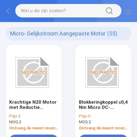
Micro- Gelijkstroom Aangepaste Motor
(55)
Krachtige N20 Motor
Blokkeringkoppel ≤0,4
met Reductie
Nm Micro DC-
Versnellingsbak
vertandingsmotor
Prijs:
3
Prijs:
3
≤3.1W
voor compacte en
MOQ:
2
MOQ:
2
Uitgangsvermogen
krachtige
en 0.1-1.5A Stroom
toepassingen
Ontvang de meest recente Prijs
Ontvang de meest recente Prijs
Uitgangsvermogen