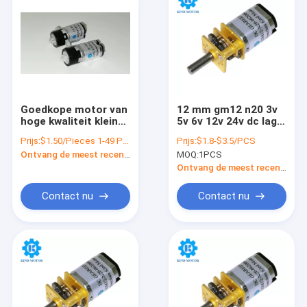
Goedkope motor van
12 mm gm12 n20 3v
hoge kwaliteit klein
5v 6v 12v 24v dc lage
formaat 10 mm m10
snelheid 30 50 55 60
Prijs:
$1.50/Pieces 1-49 Pieces
Prijs:
$1.8-$3.5/PCS
m20 1.5vdc 3vdc
70 90 100 150 200
Ontvang de meest recente Prijs
MOQ:
1PCS
3.3vdc 5vdc 6vdc
300 1000 rpm
plastic planetaire
elektrische motoren
Ontvang de meest recente Prijs
versnellingsbak voor
fabriek
speelgoed
Contact nu
Contact nu
Huis
Producten
Ongeveer ons