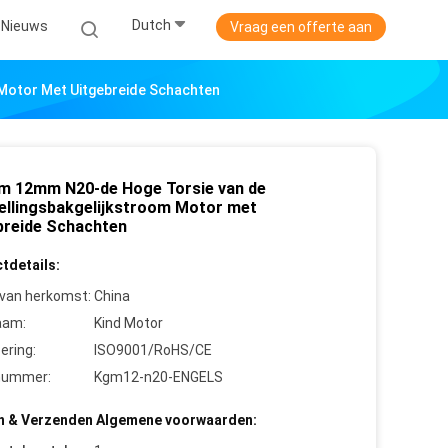
Dutch
Nieuws
Vraag een offerte aan
Motor Met Uitgebreide Schachten
m 12mm N20-de Hoge Torsie van de
ellingsbakgelijkstroom Motor met
breide Schachten
tdetails:
 van herkomst:
China
aam:
Kind Motor
cering:
ISO9001/RoHS/CE
nummer:
Kgm12-n20-ENGELS
n & Verzenden Algemene voorwaarden: