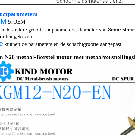
Schoonheidsmateriaal, enz.
uctparameters
DM
& OEM
 hebt andere grootte en patameters, diameter van 8mm~60m
orden gekozen
e
kunnen de parameters en de schachtgrootte aangepast
mm
N20 metaal-Borstel motor
met metaalversnelling