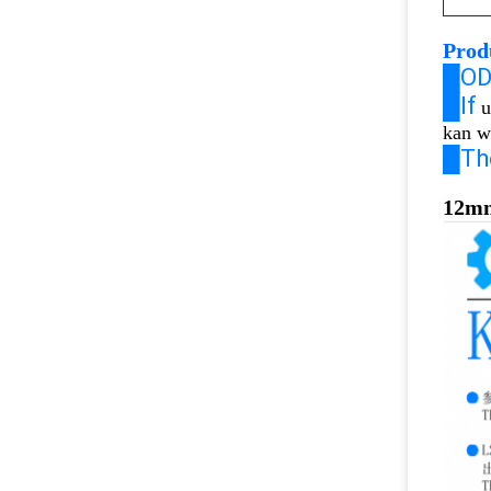
Prod
█O
█If
u
kan w
█Th
12