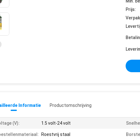
Min. be
Prijs:
Verpak
Leverti
Betali
Leveri
illeerde Informatie
Productomschrijving
ltage (V):
1.5 volt-24 volt
Snelhe
estellenmateriaal:
Roestvrij staal
Borste