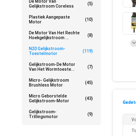
De Motor Van
(5)
Gelijkstroom Coreless
Plastiek Aangepaste
(10)
Motor
De Motor Van Het Rechte
(8)
Hoekgelijkstroom ...
N20 Gelijkstroom-
(119)
Toestelmotor
Gelijkstroom-De Motor
(7)
Van Het Wormtoeste...
Micro- Gelijkstroom
(45)
Brushless Motor
Micro Geborstelde
(43)
Gelijkstroom-Motor
Gedeta
Gelijkstroom-
(9)
Trillingsmotor
Vo
To