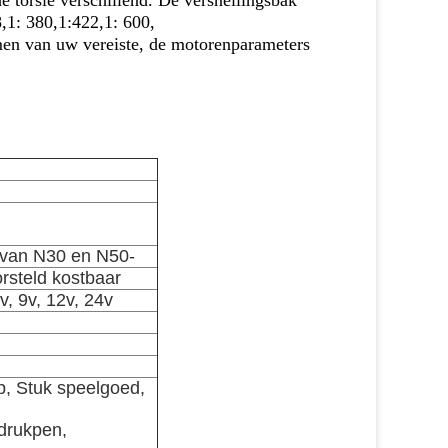
de torsie verschillend. De
versnellingsbak
,1: 380,1:422,1: 600,
en van uw vereiste, de motorenparameters
 van N30 en N50-
rsteld kostbaar
8v, 9v, 12v, 24v
ep, Stuk speelgoed,
 drukpen,