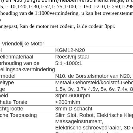
lengte, is 
,
5,1: 10,1:20,1: 30,1:52,1: 75,1:100,1
: 150,1:210,1: 250,1:298
rhouding van
1:1000vermindering, u
kan het overeenstemm
de
n
angepast,
kan de motor met codeur, is de codeur 3ppr.
 Vriendelijke Motor
l
KGM12-N20
ellenmateriaal
Roestvrij staal
erhouding van de
5:1~1000:1
ellingsbakvermindering
rmodel
N10, de Borstelsmotor van N20,
eltype
Metaal-Geborsteld/koolstof-Gebo
ge
1.5v, 3v, 3.7v 4.5v, 5v, 6v, 7.4v, 
heid
3rpm-6000rpm
atte Torsie
<200mNm
chtgrootte
3mm D schacht
sche Toepassing
Slim Slot
, Robot, Elektrische Kl
Massageinstrument,
Elektrische schroevedraaier, 3D