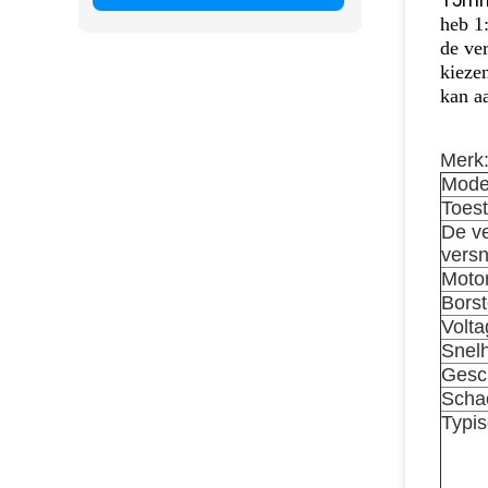
heb 1:
de ve
kieze
kan a
Merk:
Mode
Toest
De v
versn
Moto
Borst
Volta
Snel
Gesch
Scha
Typi