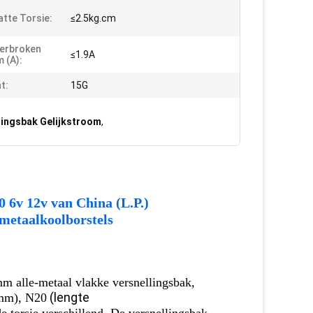
tte Torsie:
≤2.5kg.cm
erbroken
≤1.9A
 (A):
t:
15G
lingsbak Gelijkstroom
,
 6v 12v van China (L.P.)
metaalkoolborstels
2mm
alle-metaal vlakke versnellingsbak
,
(lengte
2mm), N20