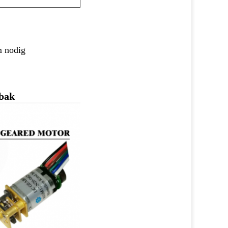
m nodig
sbak