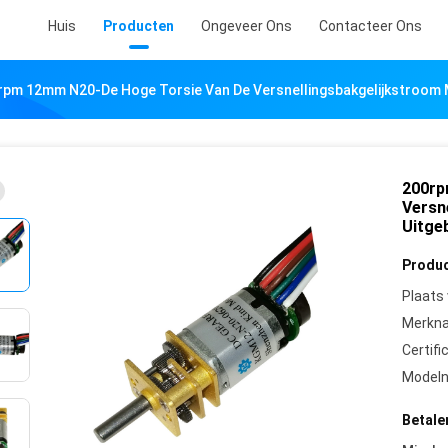
Huis
Producten
Ongeveer Ons
Contacteer Ons
rpm 12mm N20-De Hoge Torsie Van De Versnellingsbakgelijkstroom 
200rp
Versn
Uitge
Produc
Plaats
Merkn
Certifi
Model
Betale