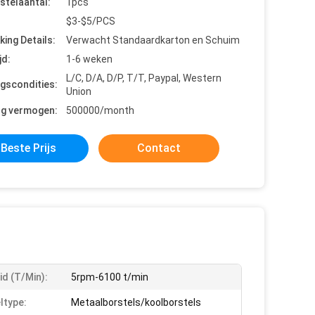
stelaantal:
1pcs
$3-$5/PCS
king Details:
Verwacht Standaardkarton en Schuim
jd:
1-6 weken
L/C, D/A, D/P, T/T, Paypal, Western
ngscondities:
Union
ng vermogen:
500000/month
Beste Prijs
Contact
id (t/min):
5rpm-6100 t/min
ltype:
Metaalborstels/koolborstels