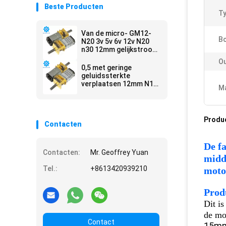
Beste Producten
Ty
Van de micro- GM12-
Bo
N20 3v 5v 6v 12v N20
n30 12mm gelijkstroom
de Motor
O
Toestelvermindering
0,5 met geringe
geluidssterkte
verplaatsen 12mm N10
Ma
N20 N30 3v 5v 6v de
Motor met drijfwerk
van de
MetaalKoolborstel
Produ
Contacten
centimeter voor
centimeter
De f
Contacten:
Mr. Geoffrey Yuan
midd
Tel.:
+8613420939210
moto
Prod
Dit i
de mo
Contact
15mm