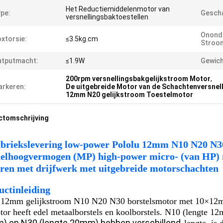
Het Reductiemiddelenmotor van
pe:
Gescha
versnellingsbaktoestellen
Onond
xtorsie:
≤3.5kg.cm
Stroom
utputmacht:
≤1.9W
Gewich
200rpm versnellingsbakgelijkstroom Motor
,
rkeren:
De uitgebreide Motor van de Schachtenversnel
12mm N20 gelijkstroom Toestelmotor
ctomschrijving
abriekslevering low-power Pololu 12mm N10 N20 N30
elhoogvermogen (MP) high-power micro- (van HP) 
ren met drijfwerk met uitgebreide motorschachten
uctinleiding
s 12mm gelijkstroom N10 N20 N30 borstelsmotor met 10×1
tor heeft edel metaalborstels en koolborstels.
N10 (lengte 1
) en N30 (lengte 20mm) hebben verschillend