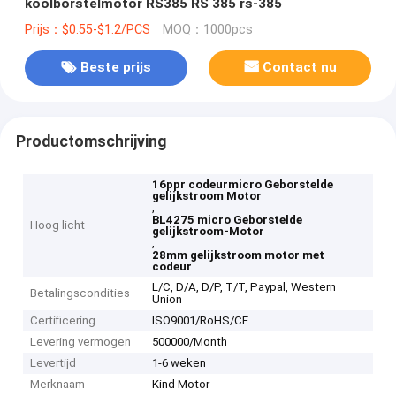
koolborstelmotor RS385 RS 385 rs-385
Prijs：$0.55-$1.2/PCS
MOQ：1000pcs
Beste prijs
Contact nu
Productomschrijving
16ppr codeurmicro Geborstelde
gelijkstroom Motor
,
BL4275 micro Geborstelde
Hoog licht
gelijkstroom-Motor
,
28mm gelijkstroom motor met
codeur
L/C, D/A, D/P, T/T, Paypal, Western
Betalingscondities
Union
Certificering
ISO9001/RoHS/CE
Levering vermogen
500000/Month
Levertijd
1-6 weken
Merknaam
Kind Motor