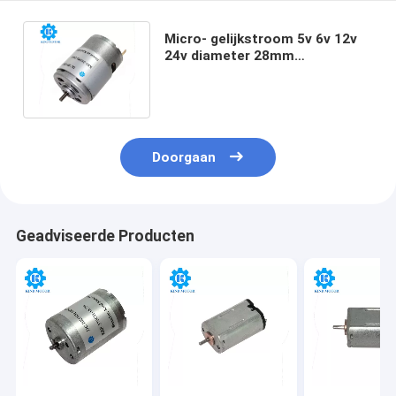
Micro- gelijkstroom 5v 6v 12v
24v diameter 28mm
koolborstelmotor RS385 RS
385 rs-385
Doorgaan
Geadviseerde Producten