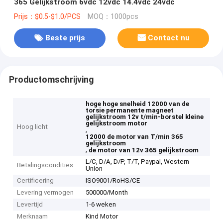
365 Gelijkstroom 6vdc 12vdc 14.4vdc 24vdc
Prijs：$0.5-$1.0/PCS
MOQ：1000pcs
Beste prijs
Contact nu
Productomschrijving
hoge hoge snelheid 12000 van de
torsie permanente magneet
gelijkstroom 12v t/min-borstel kleine
gelijkstroom motor
Hoog licht
,
12000 de motor van T/min 365
gelijkstroom
,
de motor van 12v 365 gelijkstroom
L/C, D/A, D/P, T/T, Paypal, Western
Betalingscondities
Union
Certificering
ISO9001/RoHS/CE
Levering vermogen
500000/Month
Levertijd
1-6 weken
Merknaam
Kind Motor