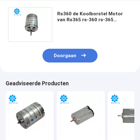
Rs360 de Koolborstel Motor
van Rs365 rs-360 rs-365
Gelijkstroom 6vdc 12vdc
14.4vdc 24vdc
Doorgaan
Geadviseerde Producten