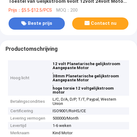
Toestel van Gelijkstroom 6volt 12volt 24volt Motor
van de het Reductiemiddelen Omgekeerde
Prijs：$5.5-$12.5/PCS
MOQ：200
Omwenteling
Beste prijs
Contact nu
Productomschrijving
12 volt Planetarische gelijkstroom
Aangepaste Motor
,
38mm Planetarische gelijkstroom
Hoog licht
Aangepaste Motor
,
hoge torsie 12 voltgelijkstroom
motor
L/C, D/A, D/P, T/T, Paypal, Western
Betalingscondities
Union
Certificering
ISO9001/RoHS/CE
Levering vermogen
500000/Month
Levertijd
1-6 weken
Merknaam
Kind Motor