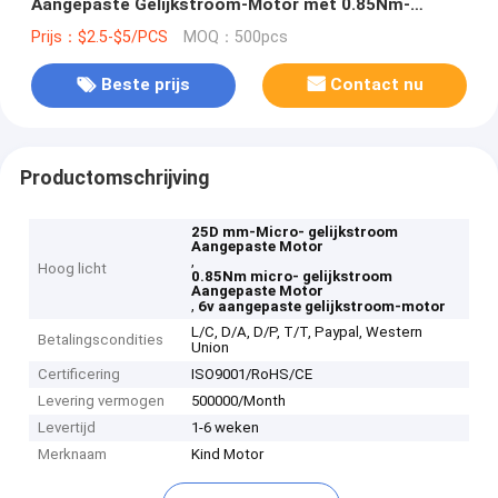
Aangepaste Gelijkstroom-Motor met 0.85Nm-
Boxtorsie
Prijs：$2.5-$5/PCS
MOQ：500pcs
Beste prijs
Contact nu
Productomschrijving
25D mm-Micro- gelijkstroom
Aangepaste Motor
,
Hoog licht
0.85Nm micro- gelijkstroom
Aangepaste Motor
,
6v aangepaste gelijkstroom-motor
L/C, D/A, D/P, T/T, Paypal, Western
Betalingscondities
Union
Certificering
ISO9001/RoHS/CE
Levering vermogen
500000/Month
Levertijd
1-6 weken
Merknaam
Kind Motor