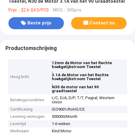
Toestel, N30 de Motor 3.1A van het 90 Graadtoestel
Prijs：$2.6-$4.5/PCS
MOQ：500pcs
Beste prijs
Contact nu
Productomschrijving
12mm de Motor van het Rechte
hoekgelijkstroom Toestel
,
3.1A de Motor van het Rechte
Hoog licht
hoekgelijkstroom Toestel
,
N30 de motor van het 90
graadtoestel
L/C, D/A, D/P, T/T, Paypal, Western
Betalingscondities
Union
Certificering
ISO9001/RoHS/CE
Levering vermogen
500000/Month
Levertijd
1-6 weken
Merknaam
Kind Motor