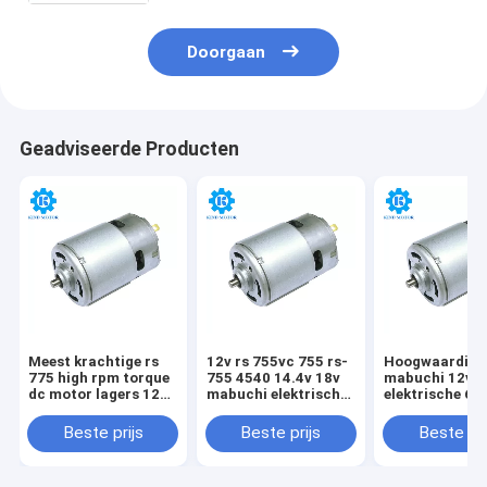
Doorgaan
Geadviseerde Producten
Meest krachtige rs
12v rs 755vc 755 rs-
Hoogwaardige
775 high rpm torque
755 4540 14.4v 18v
mabuchi 12v
dc motor lagers 12
mabuchi elektrische
elektrische 60
18v 36 volt 12000
dc-motor
12000 tpm 20 
13000 19000 rpm
60w micro dc 
Beste prijs
Beste prijs
Beste pri
voor loopband
rs 755 voor
koolstof borstels
stofzuiger