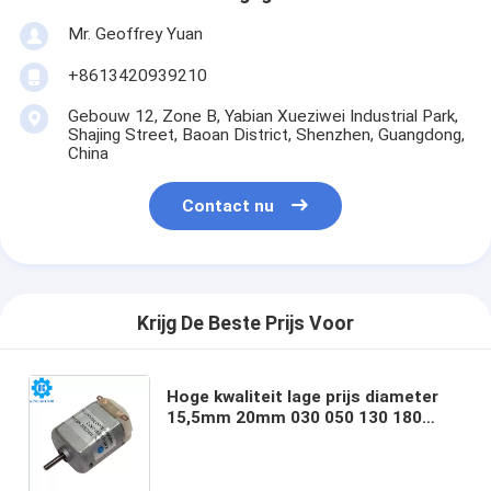
Mr. Geoffrey Yuan
+8613420939210
Gebouw 12, Zone B, Yabian Xueziwei Industrial Park,
Shajing Street, Baoan District, Shenzhen, Guangdong,
China
Contact nu
Krijg De Beste Prijs Voor
Hoge kwaliteit lage prijs diameter
15,5mm 20mm 030 050 130 180
koolstof metaal borstel dc 1,5v 3v
3,7v 5v 6v 12v 24v motor voor
speelgoed