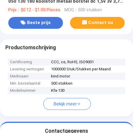
050 130 180 koolstof metaal borstel dc 1,5v 3v 3,7v
5v 6v 12v 24v motor voor speelgoed
Prijs：$0.12 - $1.00/Pieces
MOQ：500 stukken
Beste prijs
Contact nu
Productomschrijving
Certificering
CCC, ce, RoHS, ISO9001
Levering vermogen
1000000 Stuk/Stukken per Maand
Merknaam
kind motor
Min. bestelaantal
500 stukken
Modelnummer
Kfa-130
Bekijk meer
Contactgegevens