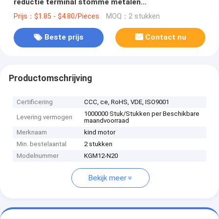
reductie terminal stomme metalen
versnellingsmotor
Prijs：$1.85 - $4.80/Pieces
MOQ：2 stukken
Beste prijs
Contact nu
Productomschrijving
Certificering
CCC, ce, RoHS, VDE, ISO9001
1000000 Stuk/Stukken per Beschikbare
Levering vermogen
maandvoorraad
Merknaam
kind motor
Min. bestelaantal
2 stukken
Modelnummer
KGM12-N20
Bekijk meer