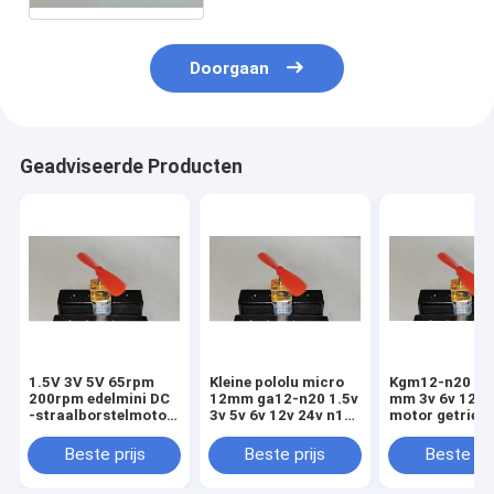
Doorgaan
Geadviseerde Producten
1.5V 3V 5V 65rpm
Kleine pololu micro
Kgm12-n20 mi
200rpm edelmini DC
12mm ga12-n20 1.5v
mm 3v 6v 12v 
-straalborstelmotor
3v 5v 6v 12v 24v n10
motor getrieb
12 mm N20
n20 n30 volledig
metalen
Beste prijs
Beste prijs
Beste pri
versnellingsmotor